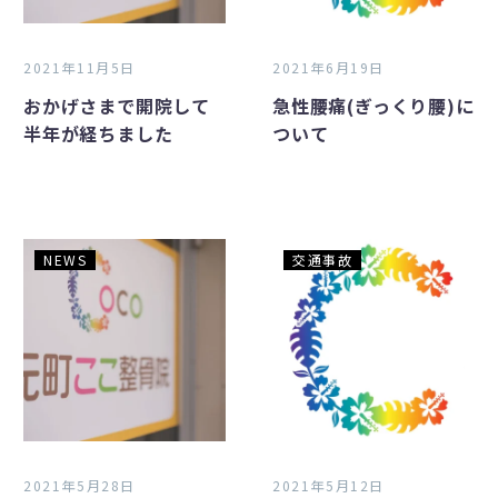
開
く
院
り
し
腰)
2021年11月5日
2021年6月19日
て
に
おかげさまで開院して
急性腰痛(ぎっくり腰)に
半
つ
半年が経ちました
ついて
年
い
が
て
経
ち
ま
整
元
NEWS
交通事故
し
骨
町
た
院
こ
は
こ
ど
整
ん
骨
な
院
と
だ
こ
か
2021年5月28日
2021年5月12日