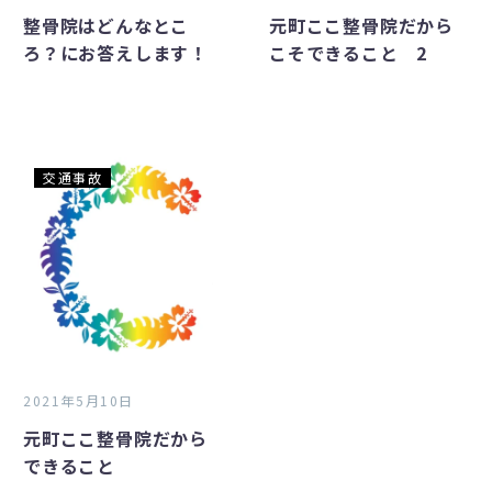
ろ？
ら
整骨院はどんなとこ
元町ここ整骨院だから
に
こ
ろ？にお答えします！
こそできること 2
お
そ
答
で
え
き
し
る
ま
こ
元
交通事故
す！
と
町
2
こ
こ
整
骨
院
だ
か
2021年5月10日
ら
元町ここ整骨院だから
で
できること
き