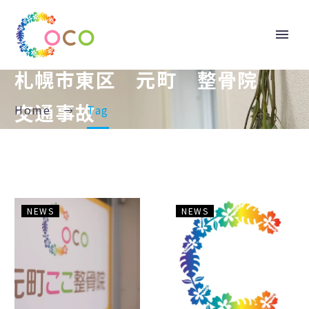
札幌市東区 元町 整骨院
交通事故
Home
Tag
お
急
NEWS
NEWS
か
性
げ
腰
さ
痛
ま
(ぎ
で
っ