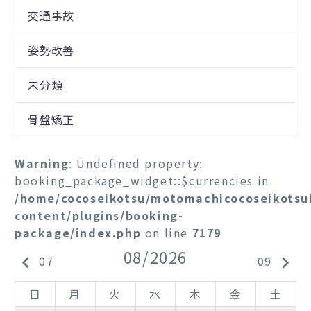
交通事故
姿勢改善
未分類
骨盤矯正
Warning
: Undefined property:
booking_package_widget::$currencies in
/home/cocoseikotsu/motomachicocoseikotsu
content/plugins/booking-
package/index.php
on line
7179
08/2026
keyboard_arrow_left
keyboard_arrow_right
07
09
日
月
火
水
木
金
土