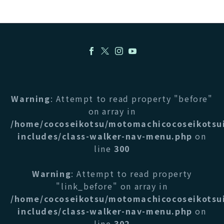
Warning
: Attempt to read property "before"
on array in
/home/cocoseikotsu/motomachicocoseikotsu
includes/class-walker-nav-menu.php
on
line
300
Warning
: Attempt to read property
"link_before" on array in
/home/cocoseikotsu/motomachicocoseikotsu
includes/class-walker-nav-menu.php
on
line
302