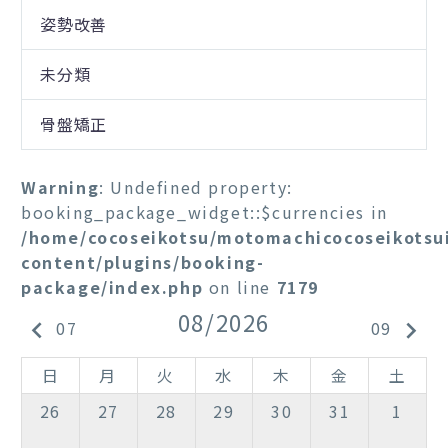
姿勢改善
未分類
骨盤矯正
Warning
: Undefined property:
booking_package_widget::$currencies in
/home/cocoseikotsu/motomachicocoseikotsu
content/plugins/booking-
package/index.php
on line
7179
08/2026
keyboard_arrow_left
keyboard_arrow_right
07
09
日
月
火
水
木
金
土
26
27
28
29
30
31
1