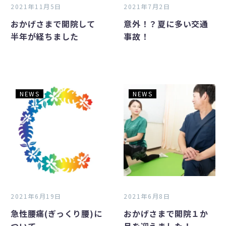
し
事
2021年11月5日
2021年7月2日
て
故！
おかげさまで開院して
意外！？夏に多い交通
半
半年が経ちました
事故！
年
が
経
ち
ま
急
お
NEWS
NEWS
し
性
か
た
腰
げ
痛
さ
(ぎ
ま
っ
で
く
開
り
院
腰)
１
2021年6月19日
2021年6月8日
に
か
急性腰痛(ぎっくり腰)に
おかげさまで開院１か
つ
月