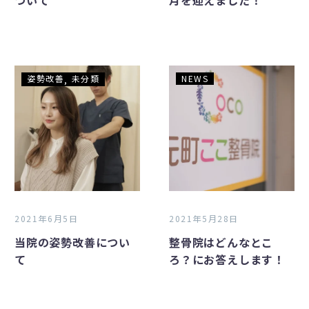
ついて
月を迎えました！
い
を
て
迎
え
ま
し
当
整
姿勢改善
未分類
NEWS
た！
院
骨
の
院
姿
は
勢
ど
改
ん
善
な
に
と
つ
こ
2021年6月5日
2021年5月28日
い
ろ？
当院の姿勢改善につい
整骨院はどんなとこ
て
に
て
ろ？にお答えします！
お
答
え