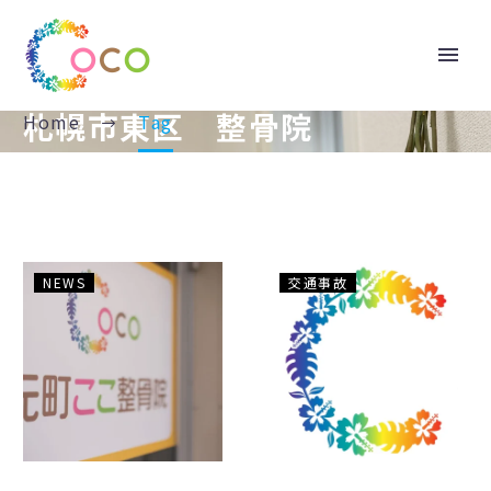
札幌市東区 整骨院
Home
Tag
お
意
NEWS
交通事故
か
外！？
げ
夏
さ
に
ま
多
で
い
開
交
院
通